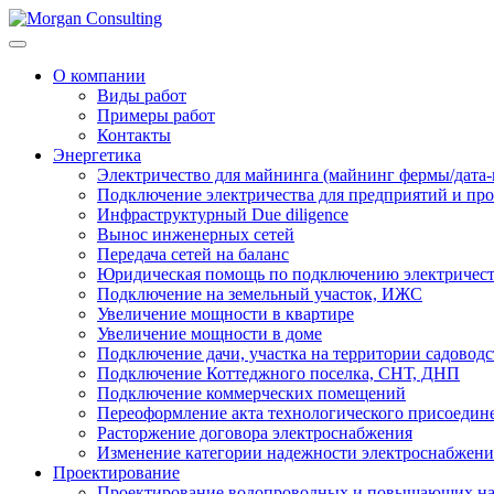
О компании
Виды работ
Примеры работ
Контакты
Энергетика
Электричество для майнинга (майнинг фермы/дата-
Подключение электричества для предприятий и п
Инфраструктурный Due diligence
Вынос инженерных сетей
Передача сетей на баланс
Юридическая помощь по подключению электричест
Подключение на земельный участок, ИЖС
Увеличение мощности в квартире
Увеличение мощности в доме
Подключение дачи, участка на территории садовод
Подключение Коттеджного поселка, СНТ, ДНП
Подключение коммерческих помещений
Переоформление акта технологического присоедин
Расторжение договора электроснабжения
Изменение категории надежности электроснабжени
Проектирование
Проектирование водопроводных и повышающих н