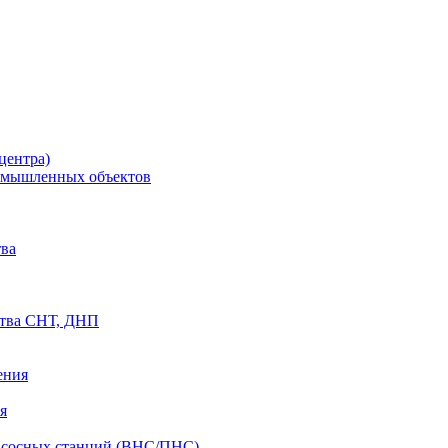
центра)
ромышленных объектов
ва
ства СНТ, ДНП
ения
я
асосных станций (ВНС/ПНС)