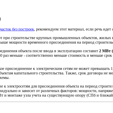
м
часток без построек
, рекомендуем этот материал, если речь идет
т при строительстве крупных промышленных объектов, жилых к
 выше мощности временного присоединения на период строитель
единения объекта после ввода в эксплуатацию составит
2 МВт (
 60 раз меньше - соответственно меньше стоимость и меньше сро
ое присоединение к электрическим сетям не может превышать 12 
бъектам капитального строительства. Также, срок договора не 
хемы.
ие к электросетям для присоединения объекта на период строит
дуально и зависит от различных факторов: мощности, напряжени
Вт и монтаже узла учета на существующую опору (СПб и ближа