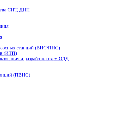
ства СНТ, ДНП
ения
я
асосных станций (ВНС/ПНС)
в (ИТП)
ьзования и разработка схем ОДД
анций (ПВНС)