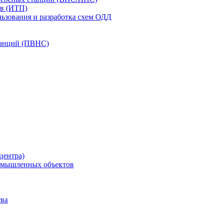
в (ИТП)
ьзования и разработка схем ОДД
анций (ПВНС)
центра)
ромышленных объектов
ва