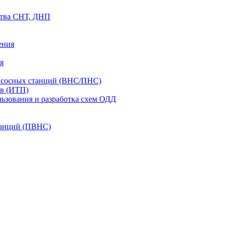
ства СНТ, ДНП
ения
я
асосных станций (ВНС/ПНС)
в (ИТП)
ьзования и разработка схем ОДД
анций (ПВНС)