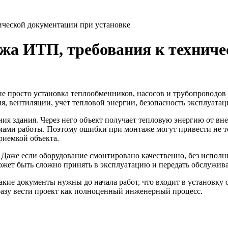
ической документации при установке
жа ИТП, требования к техниче
 не просто установка теплообменников, насосов и трубопроводо
ия, вентиляции, учет тепловой энергии, безопасность эксплуата
я здания. Через него объект получает тепловую энергию от вне
мами работы. Поэтому ошибки при монтаже могут привести не то
риемкой объекта.
аже если оборудование смонтировано качественно, без исполни
жет быть сложно принять в эксплуатацию и передать обслужив
акие документы нужны до начала работ, что входит в установку 
разу вести проект как полноценный инженерный процесс.