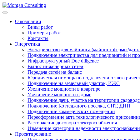
О компании
Виды работ
Примеры работ
Контакты
Энергетика
Электричество для майнинга (майнинг фермы/дата-
Подключение электричества для предприятий и п
Инфраструктурный Due diligence
Вынос инженерных сетей
Передача сетей на баланс
Юридическая помощь по подключению электричест
Подключение на земельный участок, ИЖС
Увеличение мощности в квартире
Увеличение мощности в доме
Подключение дачи, участка на территории садовод
Подключение Коттеджного поселка, СНТ, ДНП
Подключение коммерческих помещений
Переоформление акта технологического присоедин
Расторжение договора электроснабжения
Изменение категории надежности электроснабжени
Проектирование
Проектирование водопроводных и повышающих н