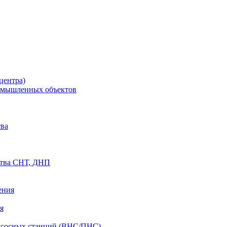
центра)
ромышленных объектов
ва
ства СНТ, ДНП
ения
я
асосных станций (ВНС/ПНС)