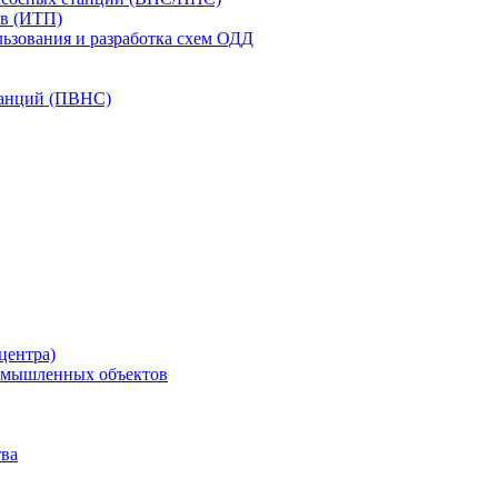
в (ИТП)
ьзования и разработка схем ОДД
анций (ПВНС)
центра)
ромышленных объектов
ва